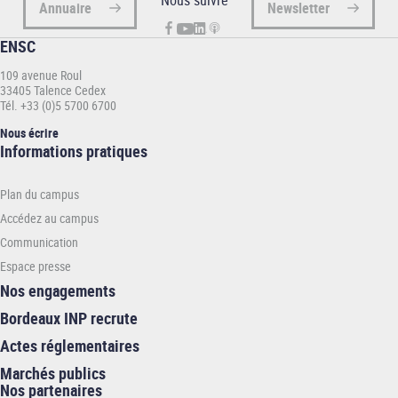
Nous suivre
Annuaire
Newsletter
ENSC
109 avenue Roul
33405 Talence Cedex
Tél. +33 (0)5 5700 6700
Nous écrire
Informations
Informations pratiques
pratiques
-
Plan du campus
ENSC
Accédez au campus
Communication
Espace presse
Nos engagements
Bordeaux INP recrute
Actes réglementaires
Marchés publics
Nos partenaires