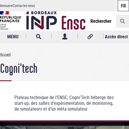
Panneau de gestion des cookies
Aller
Annuaire
Contactez-nous
au
Header
contenu
principal
Rechercher
MENU
Accès direct
Accueil
Fil
Cogni'tech
d'Ariane
Plateau technique de l'ENSC, Cogni'Tech héberge des
start-up, des salles d’expérimentation, de monitoring,
de simulateurs et d’un méta-simulateur.