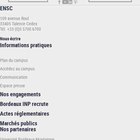
ENSC
109 avenue Roul
33405 Talence Cedex
Tél. +33 (0)5 5700 6700
Nous écrire
Informations
Informations pratiques
pratiques
-
Plan du campus
ENSC
Accédez au campus
Communication
Espace presse
Nos engagements
Bordeaux INP recrute
Actes réglementaires
Marchés publics
Nos partenaires
Université Bordeaux Montaigne