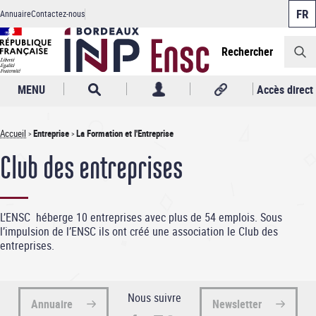
Panneau de gestion des cookies
Aller
Annuaire
Contactez-nous
au
Header
contenu
principal
Rechercher
MENU
Accès direct
Accueil
Entreprise
La Formation et l'Entreprise
Fil
Club des entreprises
d'Ariane
L’ENSC héberge 10 entreprises avec plus de 54 emplois. Sous
l’impulsion de l’ENSC ils ont créé une association le Club des
entreprises.
Nous suivre
Annuaire
Newsletter