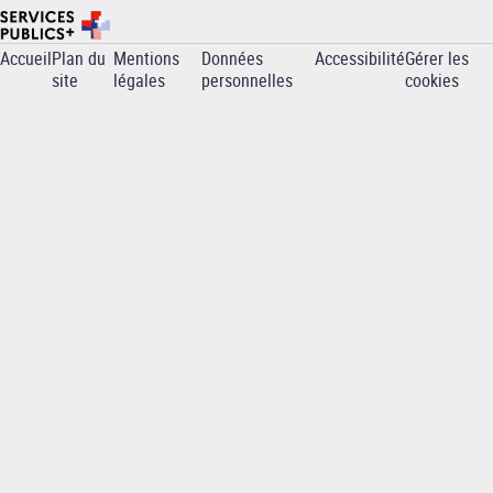
Accueil
Plan du
Mentions
Données
Accessibilité
Gérer les
Pied
site
légales
personnelles
cookies
de
page
-
ENSC