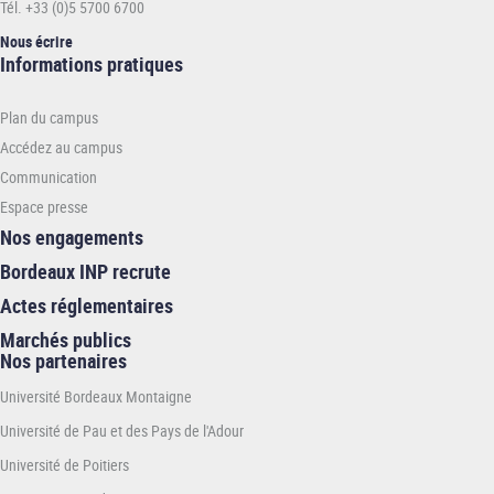
Tél. +33 (0)5 5700 6700
Nous écrire
Informations
Informations pratiques
pratiques
Pour plus d'informations ou pour soumettre une offre de stage, conta
-
Najib
.
Plan du campus
ENSC
Accédez au campus
Communication
Espace presse
Nos engagements
Bordeaux INP recrute
Actes réglementaires
Marchés publics
Nos partenaires
Université Bordeaux Montaigne
Université de Pau et des Pays de l'Adour
Université de Poitiers