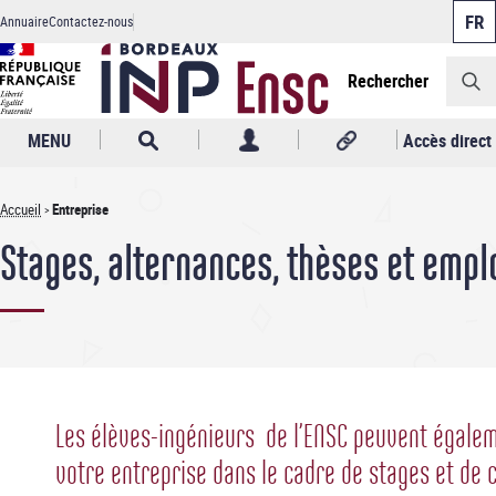
Panneau de gestion des cookies
Aller
Annuaire
Contactez-nous
au
Header
contenu
principal
Rechercher
MENU
Accès direct
Accueil
Entreprise
Fil
Stages, alternances, thèses et empl
d'Ariane
Les élèves-ingénieurs de l’ENSC peuvent égale
votre entreprise dans le cadre de stages et de 