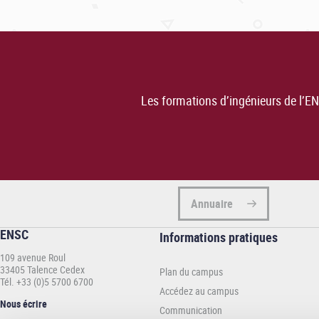
Les formations d’ingénieurs de l’ENS
Annuaire
ENSC
Informations
Informations pratiques
pratiques
109 avenue Roul
-
33405 Talence Cedex
Plan du campus
ENSC
Tél. +33 (0)5 5700 6700
Accédez au campus
Nous écrire
Communication