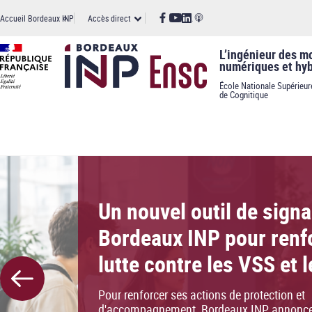
Panneau de gestion des cookies
Aller
Accès
Accueil Bordeaux INP
Accès direct
au
contenu
principal
direct
L’ingénieur des m
numériques et hyb
École Nationale Supérieur
de Cognitique
En 2026, choisissez l'E
le versement de votre t
d'apprentissage !