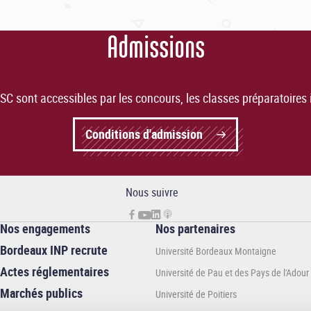
Admissions
C sont accessibles par les concours, les classes préparatoires i
Conditions d'admission
Nous suivre
Nos engagements
Nos partenaires
Bordeaux INP recrute
Université Bordeaux Montaigne
Actes réglementaires
Université de Pau et des Pays de l'Adour
Marchés publics
Université de Poitiers