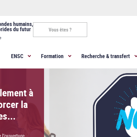
ondes humains,
rides du futur
Vous êtes ?
e
Vous
ENSC
Formation
Recherche & transfert
êtes
-
ENSC
NSC pour
axe