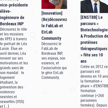
vice-présidente
élève-
[Innovation]
[ENSTBB] Le
ingénieure de
(Re)découvrez
parcours «
Bordeaux INP
le FabLab et
Découvrez le rôle
Biotechnologie
EirLab
et les missions
& Production d
Community
du VPEI à travers
protéines
Découvrez le
le portrait de Léa
thérapeutiques
FabLab de
Luron. Élue en
Bordeaux INP,
avril dernier, Léa
» fête ses 10
ses enjeux, son
revient sur ses
ans
essence, et
motivations et les
Créée en 2012 ce
l'association qui
grands axes de
parcours est
le gère EirLab
son mandat : le
devenu en 10 ans
Community.
logement
la formation «
étudiant, la
phare » d’ENSTB
prévention des
formation
violences
continue (+260
sexistes et
personnes
sexuelles (VSS)
formées). Depuis
et [...]