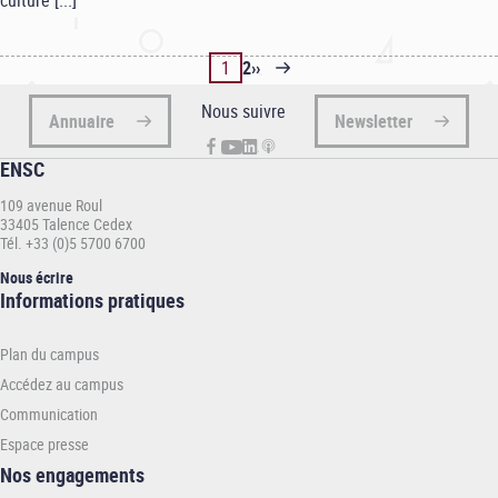
culture [...]
Page
1
Page
2
Page
››
Pagination
suivante
Nous suivre
Annuaire
Newsletter
ENSC
109 avenue Roul
33405 Talence Cedex
Tél. +33 (0)5 5700 6700
Nous écrire
Informations
Informations pratiques
pratiques
-
Plan du campus
ENSC
Accédez au campus
Communication
Espace presse
Nos engagements