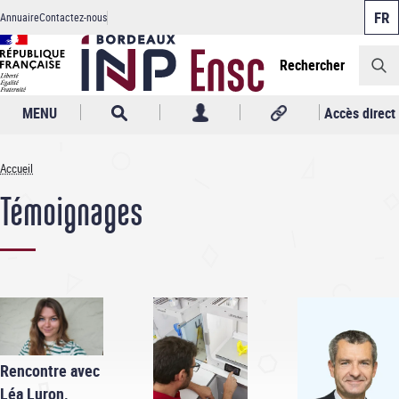
Panneau de gestion des cookies
Aller
Annuaire
Contactez-nous
au
Header
contenu
principal
Rechercher
MENU
Accès direct
Accueil
Fil
Témoignages
d'Ariane
Rencontre avec
Léa Luron,