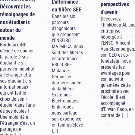
L'alternance
perspectives
Découvrez les
en filière SEE
d'avenir
témoignages de
Dans les six
Découvrez
nos étudiants
parcours
ThinkDeep AI, un
d’ingénieurs
autour du
entreprise
que proposent
hébergée à
monde
l’ENSEIRB-
l’ENSC. Vincent
Bordeaux INP
MATMECA, deux
Van Steenbergen,
décide de donner
sont des filières
son CEO et co-
la parole à ses
en alternance :
fondateur, nous
étudiant·e·s
RSI et SEE.
présente les
partis en mobilité
Malaurie
avantages pour
à l'étranger et à
Géraud, en
son activité
ses étudiant·e·s
dernière année
qu’amène cette
internationaux
de la filière
proximité avec
qui ont fait le
Systèmes
l’école. Il est
choix de venir
Électroniques
accompagné
étudier dans l'une
Embarqués,
d’Erwan Cado, en
de ses écoles !
nous partage
contrat de [...]
Une mobilité à
son expérience
l'étranger c'est un
en tant qu’élève
partage de
[...]